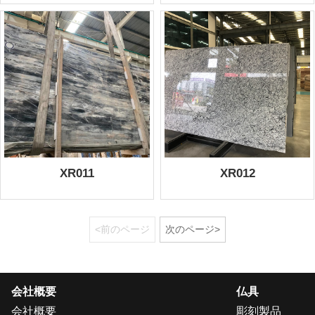
XR011
XR012
<前のページ
次のページ>
会社概要
仏具
会社概要
彫刻製品