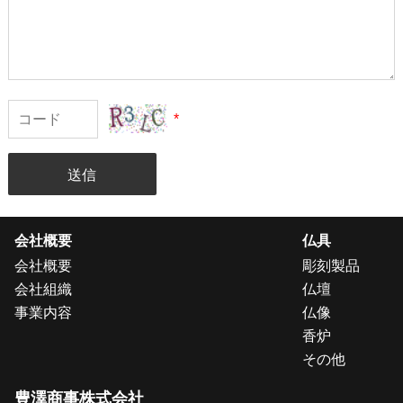
*
送信
会社概要
仏具
会社概要
彫刻製品
会社組織
仏壇
事業内容
仏像
香炉
その他
豊澤商事株式会社