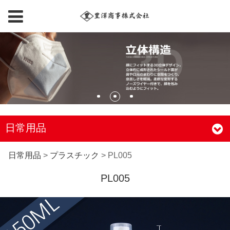
日常用品
PL005
日常用品
>
プラスチック
>
PL005
PL005