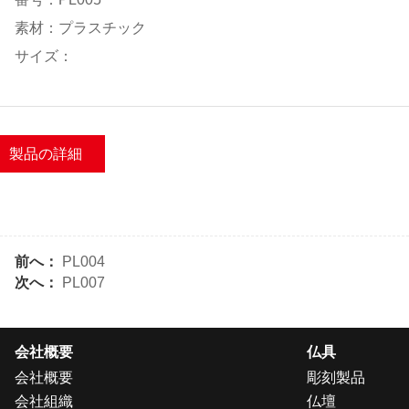
素材：プラスチック
サイズ：
製品の詳細
前へ：
PL004
次へ：
PL007
会社概要
仏具
会社概要
彫刻製品
会社組織
仏壇