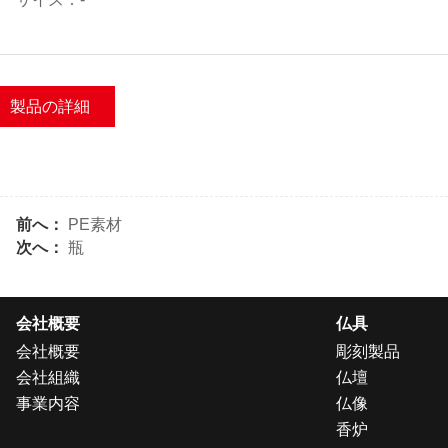
製品の詳細
前へ：
PE素材
次へ：
瓶
会社概要
仏具
会社概要
彫刻製品
会社組織
仏壇
事業内容
仏像
香炉