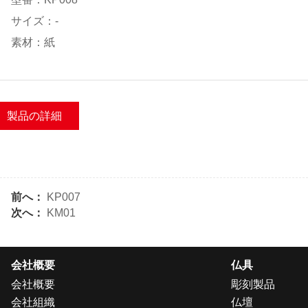
サイズ：-
素材：紙
製品の詳細
前へ：
KP007
次へ：
KM01
会社概要
仏具
会社概要
彫刻製品
会社組織
仏壇