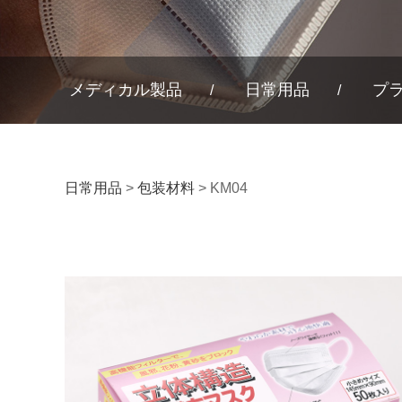
メディカル製品
日常用品
プ
KM04
日常用品
>
包装材料
>
KM04