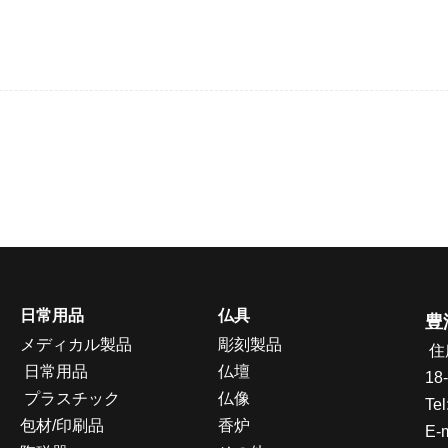
日常用品
仏具
豊
メディカル製品
彫刻製品
住
日常用品
仏壇
18
プラスチック
仏像
Tel
包材/印刷品
香炉
E-m