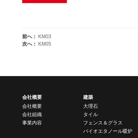
前へ：
KM03
次へ：
KM05
会社概要
建築
会社概要
大理石
会社組織
タイル
事業内容
フェンス＆グラス
バイオエタノール暖炉