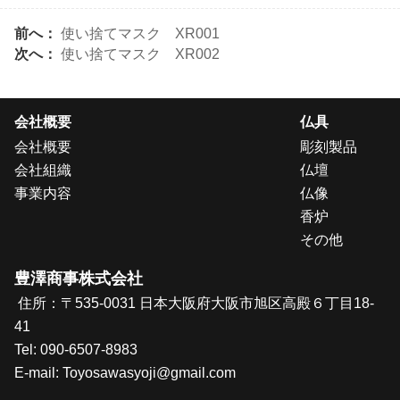
前へ：
使い捨てマスク XR001
次へ：
使い捨てマスク XR002
会社概要
仏具
会社概要
彫刻製品
会社組織
仏壇
事業内容
仏像
香炉
その他
豊澤商事株式会社
住所：〒535-0031 日本大阪府大阪市旭区高殿６丁目18-
41
Tel:
090-6507-8983
E-mail: T
oyosawasyoji@gmail.com